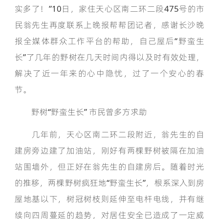
实多了！”10日，家住天心区南二环二段475号的市
民翁先生再度联系上晚报帮帮团记者，感谢长沙晚
报全媒体群众工作平台的帮助，自己屋后“野蛮生
长”了几年的野树在几天时间内得以及时有效处理，
解决了近一年来的心中隐忧，过了一个安心的春
节。
野树“野蛮生长” 市民曾多方求助
几年前，天心区南二环二段附近，翁先生的自
建房旁边建了加油站，刚好有两棵野树被隔在加油
站围墙外，但正好在翁先生的自建房后。随着时光
的推移，两棵野树疯狂地“野蛮生长”，根系深入到房
屋地基以下，树冠树枝则延伸至电杆电线，并有继
续向四周蔓延的趋势，对居住安全已造成了一定威