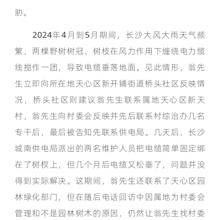
胁。
2024年4月到5月期间，长沙大风大雨天气频
繁，两棵野树树冠、树枝在风力作用下缠绕电力缆
线搅作一团，导致电缆垂落地面。见此情形，翁先
生立即向所在地天心区新开铺街道桥头社区反映情
况，桥头社区则建议翁先生联系属地天心区新天
村，翁先生向村委会反映并先后联系村综治办几名
专干后，最后被告知先联系供电局。几天后，长沙
城南供电局派出的两名维护人员把电缆简单固定绑
在了树杈上，但几个月后电缆又松垂了，问题并没
得到实际解决。这期间，翁先生还联系了天心区园
林绿化部门，但在随后电话回访中因属地为村委会
管理和不是园林树木的原因，仍然让翁先生找村委