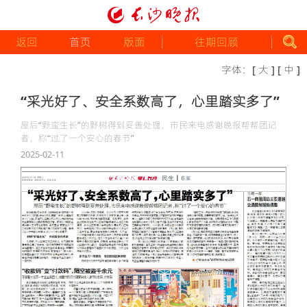
返回
首页
版面
往期回顾
字体：
[ 大 ]
[ 中 ]
“采光好了、安全系数高了，心里踏实多了”
屋后“野蛮生长”的野树得到妥善处理，市民来电感谢晚报帮帮团记
者，称“过了一个安心的春节”
2025-02-11