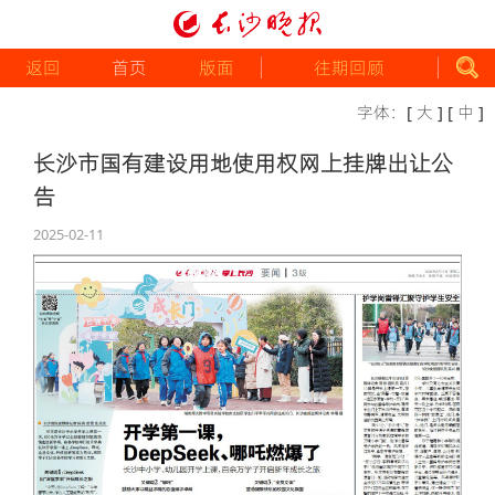
返回
首页
版面
往期回顾
字体：
[ 大 ]
[ 中 ]
长沙市国有建设用地使用权网上挂牌出让公
告
2025-02-11