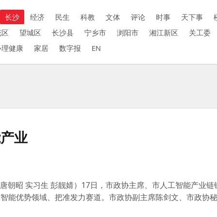
长沙
经济
民生
科教
文体
评论
时事
天下事
花区
望城区
长沙县
宁乡市
浏阳市
湘江新区
关工委
心理健康
家居
数字报
EN
能产业
 唐朝昭 实习生 彭靓婧）17日，市政协主席、市人工智能产业
工智能优势领域、把准发力赛道。市政协副主席陈剑文、市政协