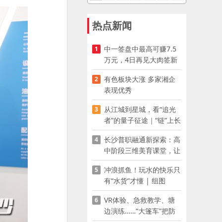
热点新闻
中一签盘中最高可赚7.5
1
万元，4日再见大肉签新
股
有色板块大涨 多家湘企
2
表现优秀
从江城到星城，看“追光
3
者”的量子征途｜“链”上长
沙 “才”够硬核
长沙普职融通新探索：高
4
中阶段三维美育课堂，让
少年向美而生
冲浪抓鱼！玩水的快乐只
5
有“水货”才懂 | 组图
VR体验、急救教学、塘
6
边演练……“大篷车”把防
溺水课堂搬到乡村青少年