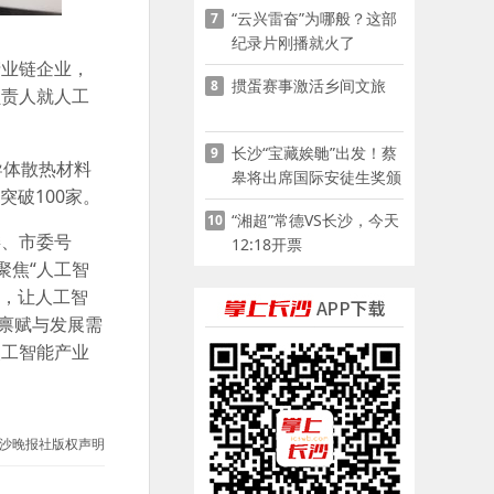
“云兴雷奋”为哪般？这部
7
家门口
纪录片刚播就火了
产业链企业，
掼蛋赛事激活乡间文旅
8
负责人就人工
长沙“宝藏娭毑”出发！蔡
9
导体散热材料
皋将出席国际安徒生奖颁
突破100家。
奖典礼并领奖
“湘超”常德VS长沙，今天
10
委、市委号
12:18开票
聚焦“人工智
引，让人工智
禀赋与发展需
人工智能产业
沙晚报社版权声明