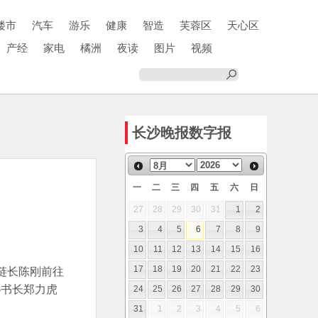
楼市
汽车
游乐
健康
智造
芙蓉区
天心区
产经
家电
橘洲
夜读
图片
视频
长沙晚报数字报
一
二
三
四
五
六
日
27
28
29
30
31
1
2
3
4
5
6
7
8
9
10
11
12
13
14
15
16
链链长陈刚前往
17
18
19
20
21
22
23
秘书长郑力虎
24
25
26
27
28
29
30
31
1
2
3
4
5
6