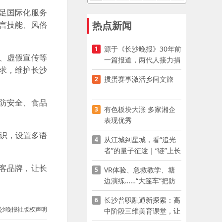
足国际化服务
热点新闻
言技能、风俗
源于《长沙晚报》30年前
1
、虚假宣传等
一篇报道，两代人接力捐
求，维护长沙
资助学
掼蛋赛事激活乡间文旅
2
防安全、食品
有色板块大涨 多家湘企
3
表现优秀
识，设置多语
从江城到星城，看“追光
4
者”的量子征途｜“链”上长
沙 “才”够硬核
客品牌，让长
VR体验、急救教学、塘
5
边演练……“大篷车”把防
溺水课堂搬到乡村青少年
长沙普职融通新探索：高
6
家门口
沙晚报社版权声明
中阶段三维美育课堂，让
少年向美而生