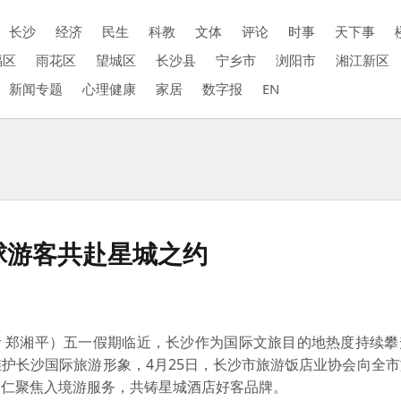
长沙
经济
民生
科教
文体
评论
时事
天下事
福区
雨花区
望城区
长沙县
宁乡市
浏阳市
湘江新区
新闻专题
心理健康
家居
数字报
EN
球游客共赴星城之约
 郑湘平）五一假期临近，长沙作为国际文旅目的地热度持续攀
护长沙国际旅游形象，4月25日，长沙市旅游饭店业协会向全
同仁聚焦入境游服务，共铸星城酒店好客品牌。