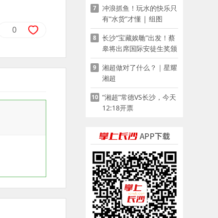
冲浪抓鱼！玩水的快乐只
7
有“水货”才懂 | 组图
0
长沙“宝藏娭毑”出发！蔡
8
皋将出席国际安徒生奖颁
奖典礼并领奖
湘超做对了什么？｜星耀
9
湘超
“湘超”常德VS长沙，今天
10
12:18开票