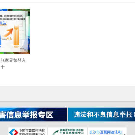
 张家界荣登入
前十