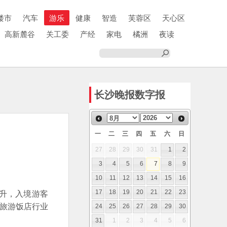
楼市
汽车
游乐
健康
智造
芙蓉区
天心区
高新麓谷
关工委
产经
家电
橘洲
夜读
长沙晚报数字报
一
二
三
四
五
六
日
27
28
29
30
31
1
2
3
4
5
6
7
8
9
10
11
12
13
14
15
16
升，入境游客
17
18
19
20
21
22
23
市旅游饭店行业
24
25
26
27
28
29
30
31
1
2
3
4
5
6