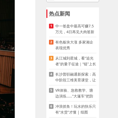
热点新闻
中一签盘中最高可赚7.5
1
万元，4日再见大肉签新
股
有色板块大涨 多家湘企
2
表现优秀
从江城到星城，看“追光
3
者”的量子征途｜“链”上长
沙 “才”够硬核
长沙普职融通新探索：高
4
中阶段三维美育课堂，让
少年向美而生
VR体验、急救教学、塘
5
边演练……“大篷车”把防
溺水课堂搬到乡村青少年
冲浪抓鱼！玩水的快乐只
6
家门口
有“水货”才懂 | 组图