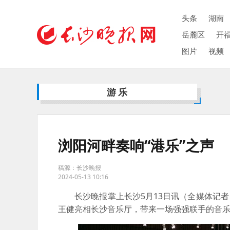
头条
湖南
岳麓区
开
图片
视频
游乐
浏阳河畔奏响“港乐”之声
稿源：长沙晚报
2024-05-13 10:16
长沙晚报掌上长沙5月13日讯（全媒体记者 
王健亮相长沙音乐厅，带来一场强强联手的音