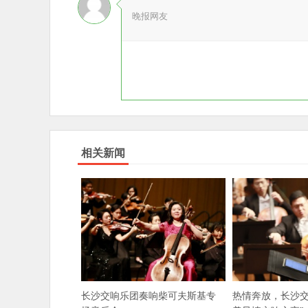
晚报网友
相关新闻
长沙交响乐团奏响柴可夫斯基专
热情奔放，长沙交