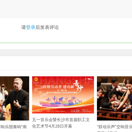
请
登录
后发表评论
五一音乐会暨长沙市首届职工文
化艺术节4月28日开幕
响乐团奏响“南
“鼓动乐声”交响音