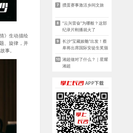
掼蛋赛事激活乡间文旅
7
“云兴雷奋”为哪般？这部
8
纪录片刚播就火了
情》生动描绘
长沙“宝藏娭毑”出发！蔡
9
题、旋律，并
皋将出席国际安徒生奖颁
国故事。
奖典礼并领奖
湘超做对了什么？｜星耀
10
湘超