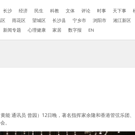
长沙
经济
民生
科教
文体
评论
时事
天下事
福区
雨花区
望城区
长沙县
宁乡市
浏阳市
湘江新区
新闻专题
心理健康
家居
数字报
EN
黄能 通讯员 曾园）12日晚，著名指挥家余隆和香港管弦乐团
乐会。