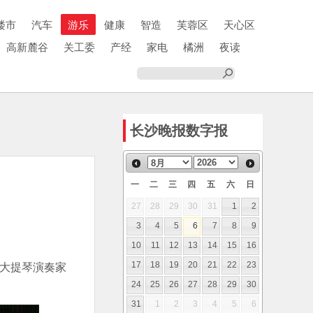
楼市
汽车
游乐
健康
智造
芙蓉区
天心区
高新麓谷
关工委
产经
家电
橘洲
夜读
长沙晚报数字报
一
二
三
四
五
六
日
27
28
29
30
31
1
2
3
4
5
6
7
8
9
10
11
12
13
14
15
16
、大提琴演奏家
17
18
19
20
21
22
23
24
25
26
27
28
29
30
31
1
2
3
4
5
6