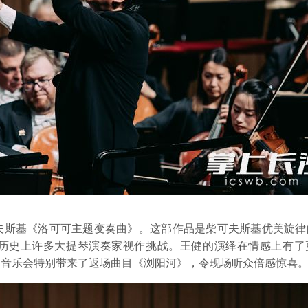
斯基《洛可可主题变奏曲》。这部作品是柴可夫斯基优美旋律
历史上许多大提琴演奏家视作挑战。王健的演绎在情感上有了
，音乐会特别带来了返场曲目《浏阳河》，令现场听众倍感惊喜