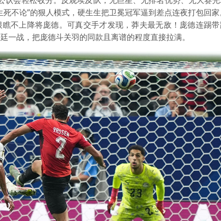
被公认会轻松收分。反观埃及队，无巨星、无排名优势、无大赛光
生死不论”的狠人模式，硬生生把卫冕冠军逼到差点连夜打包回家
根瞧不上降将庞德。可真交手才发现，莽夫最无敌！庞德连踢带
根廷一战，把庞德斗关羽的同款且离谱的程度直接拉满。