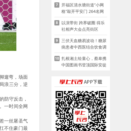
开福区清水塘街道“小网
7
格”敲开平安门 264名网
格员扫楼“错峰问安”
以演带街 跨界破圈 得乐
8
社相声大会点亮街区
三伏天血糖易波动！糖尿
9
病患者中西医结合饮食调
养指南
扎根湘土绘童心，蔡皋携
10
中国图画书登顶国际安徒
生奖
脚遛弯，场面
局浪三分，逆
的防守反击，
。一时间全网
差一丝屠圣气
扛不住豪门最