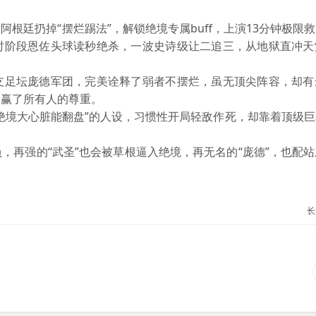
廷扔掉“摆烂踢法”，解锁绝境专属buff，上演13分钟极限
时阶段恩佐头球读秒绝杀，一波史诗级让二追三，从地狱直冲天
足坛庞德军团，完美诠释了弱者不摆烂，虽无顶尖阵容，却有
，赢了所有人的尊重。
境大心脏能翻盘”的人设，习惯性开局轻敌作死，却靠着顶级巨
再强的“武圣”也会被草根逼入绝境，再无名的“庞德”，也配站
长