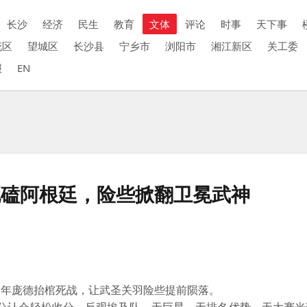
长沙
经济
民生
教育
文体
评论
时事
天下事
花区
望城区
长沙县
宁乡市
浏阳市
湘江新区
关工委
报
EN
死磕阿根廷，险些掀翻卫冕武神
年庞德抬棺死战，让武圣关羽险些提前陨落。