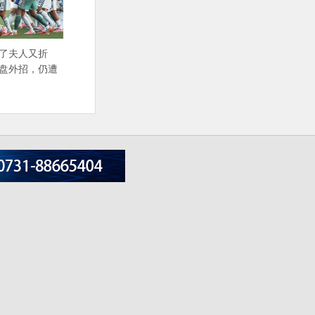
赔了夫人又折
掷盘外招，仍遭