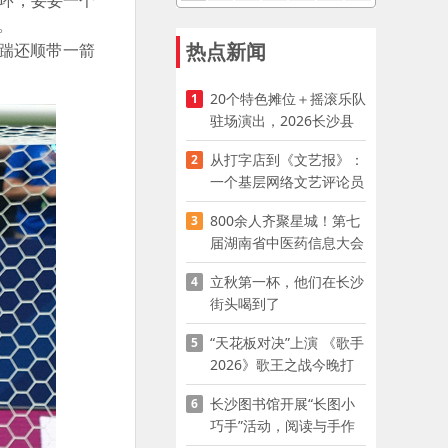
环，妥妥一个
。
热点新闻
踹还顺带一箭
20个特色摊位＋摇滚乐队
1
驻场演出，2026长沙县
夜市嘉年华启幕
从打字店到《文艺报》：
2
一个基层网络文艺评论员
的突围
800余人齐聚星城！第七
3
届湖南省中医药信息大会
开幕，AI正在“读懂”古老
立秋第一杯，他们在长沙
4
中医
街头喝到了
“天花板对决”上演 《歌手
5
2026》歌王之战今晚打
响
长沙图书馆开展“长图小
6
巧手”活动，阅读与手作
赋能少儿暑期成长