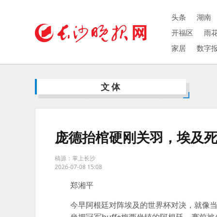
头条
湖南
开福区
雨
家居
数字
文体
庞德抬棺硬刚关羽，埃及
稿源：掌上长沙
2026-07-08 15:08
郑湘平
今早阿根廷对阵埃及的世界杯对决，就像当