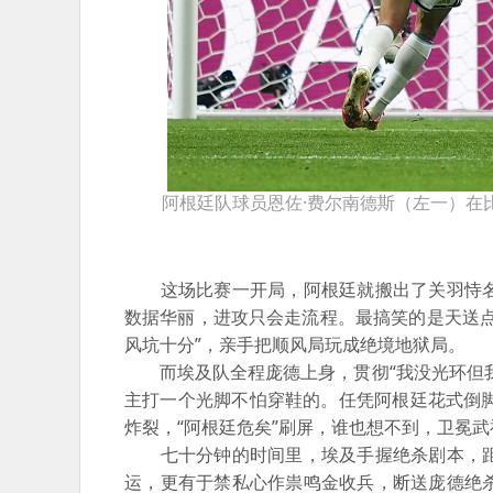
阿根廷队球员恩佐·费尔南德斯（左一）在
这场比赛一开局，阿根廷就搬出了关羽恃名
数据华丽，进攻只会走流程。最搞笑的是天送
风坑十分”，亲手把顺风局玩成绝境地狱局。
而埃及队全程庞德上身，贯彻“我没光环但我
主打一个光脚不怕穿鞋的。任凭阿根廷花式倒
炸裂，“阿根廷危矣”刷屏，谁也想不到，卫冕
七十分钟的时间里，埃及手握绝杀剧本，距
运，更有于禁私心作祟鸣金收兵，断送庞德绝