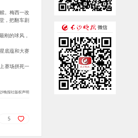
救赎。梅西一改
堂，把翻车剧
最刚的球风，
星底蕴和大赛
上赛场拼死一
沙晚报社版权声明
5