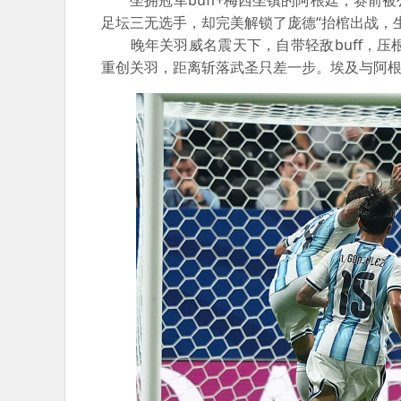
坐拥冠军buff+梅西坐镇的阿根廷，赛前
足坛三无选手，却完美解锁了庞德“抬棺出战，
晚年关羽威名震天下，自带轻敌buff，压
重创关羽，距离斩落武圣只差一步。埃及与阿