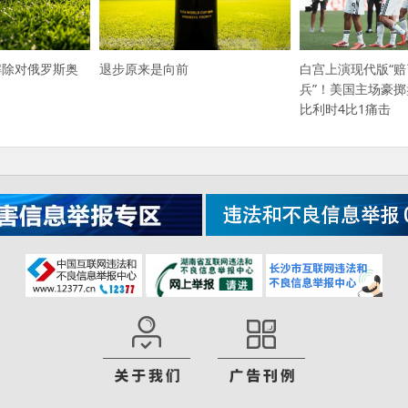
退步原来是向前
白宫上演现代版“
解除对俄罗斯奥
兵”！美国主场豪
比利时4比1痛击