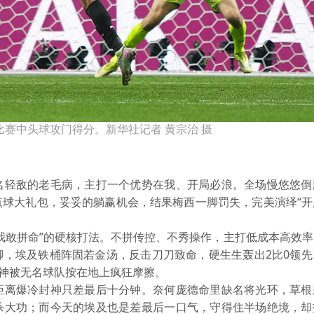
比赛中头球攻门得分。新华社记者 黄宗治 摄
轻敌的老毛病，主打一个优势在我、开局必浪。全场慢悠悠倒
点球大礼包，妥妥的躺赢机会，结果梅西一脚罚失，完美演绎“开
敢拼命”的硬核打法。不拼传控、不秀操作，主打低成本高效率
脚，埃及铁桶阵固若金汤，反击刀刀致命，硬生生轰出2比0领先
武神被无名球队按在地上疯狂摩擦。
离爆冷封神只差最后十分钟。奈何庞德命里缺名将光环，草根
杀大功；而今天的埃及也是差最后一口气，守得住半场绝境，却