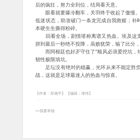
后的疯狂，努力全到位，结局看天意。
眼看就要爆冷翻车，关羽终于收起了傲慢。阿根
低迷状态，助攻破门一条龙完成自我救赎；补
本硬生生撕得粉碎。
回看全场，剧情堪称离谱又热血。埃及这支
拼到最后一秒绝不投降，虽败犹荣，输了比分
而阿根廷也好歹守住了“顺风必浪爱挖坑，绝
韧性极限填坑。
足坛没有绝对的稳赢，光环从来不能定胜负，
战，这就是足球最迷人的热血与惊喜。
【作者：郑湘平】 【编辑：谭伟】
>>我要举报