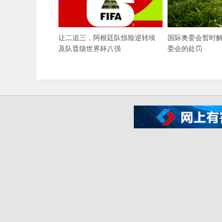
让二追三，阿根廷队惊险逆转埃
国际奥委会暂时
及队晋级世界杯八强
委会的处罚