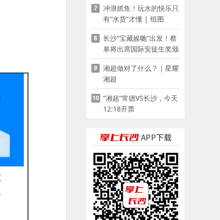
冲浪抓鱼！玩水的快乐只
7
有“水货”才懂 | 组图
长沙“宝藏娭毑”出发！蔡
8
皋将出席国际安徒生奖颁
奖典礼并领奖
湘超做对了什么？｜星耀
9
湘超
“湘超”常德VS长沙，今天
10
12:18开票