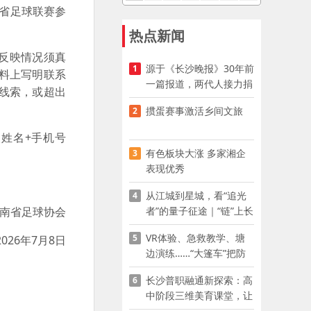
南省足球联赛参
热点新闻
反映情况须真
源于《长沙晚报》30年前
1
料上写明联系
一篇报道，两代人接力捐
线索，或超出
资助学
掼蛋赛事激活乡间文旅
2
人姓名+手机号
有色板块大涨 多家湘企
3
表现优秀
从江城到星城，看“追光
4
者”的量子征途｜“链”上长
南省足球协会
沙 “才”够硬核
VR体验、急救教学、塘
5
2026年7月8日
边演练……“大篷车”把防
溺水课堂搬到乡村青少年
长沙普职融通新探索：高
6
家门口
中阶段三维美育课堂，让
少年向美而生