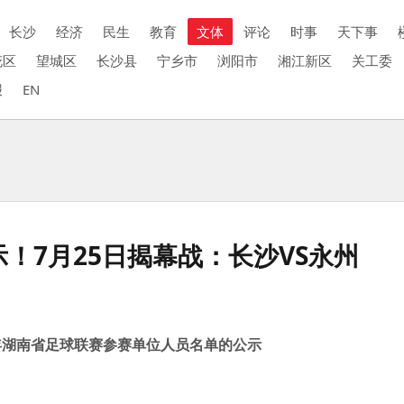
长沙
经济
民生
教育
文体
评论
时事
天下事
花区
望城区
长沙县
宁乡市
浏阳市
湘江新区
关工委
报
EN
示！7月25日揭幕战：长沙VS永州
6年湖南省足球联赛参赛单位人员名单的公示