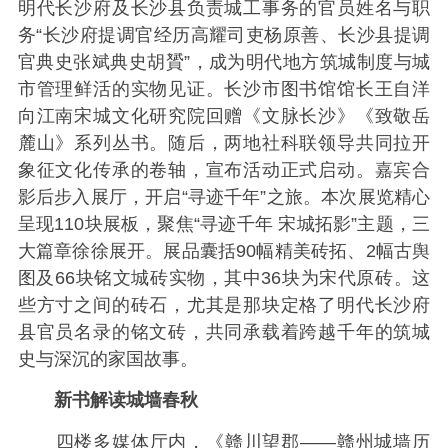
明代长沙府及长沙县负责城工事务的官员姓名与职
务“长沙府提调官经历高耀司吏杨原善、长沙县提调
官典史张斌典史胡贇”，成为明代地方筑城制度与城
市管理鲜活的实物见证。长沙市图书馆馆长王自洋
向江南宋城文化研究院回赠《文脉长沙》《致敬岳
麓山》系列丛书。随后，两地社科联领导共同拉开
象征文化传承的卷轴，宣布活动正式启动。嘉宾合
影后步入展厅，开启“寻迹千年”之旅。本次展览精心
呈现110块展板，聚焦“寻迹千年 宋城拓影”主题，三
大篇章徐徐展开。展品囊括90幅精美砖拓、2幅古舆
图及66块铭文城砖实物，其中36块为宋代原砖。这
些方寸之间的砖石，尤其是那块定格了明代长沙府
县官员名录的铭文砖，共同承载着跨越千年的筑城
史与深沉的家国故事。
新书解读城墙春秋
四楼多媒体厅内，《赣川望郡——赣州城墙历