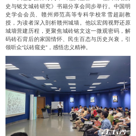
史与铭文城砖研究》书籍分享会同步举行。中国明
史学会会员、赣州师范高等专科学校常雪超副教
授，为读者深入剖析赣州城墙。他以宏阔视野还原
城墙营建历程，更聚焦城砖铭文这一微观密码，解
码砖石背后的家国情怀、民生百态与历史兴衰，引
领听众“以砖窥史”，感悟忠义精神。