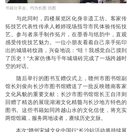
书籍分享会。均为长图 供图
与此同时，四楼展览区化身非遗工坊。客家传
拓技艺代表性传承人赖婷现场指导市民体验传拓技
艺。参与者亲手制作拓片，在墨香与纸韵中，直观
感受传统技艺魅力。一位小朋友看着自己亲手拓印
出的城墙砖纹路，兴奋地说：“哇！我感觉自己摸到
了历史！”大家仿佛与千年城墙砖完成了一场跨越时
空的对话。
随后举行的图书互赠仪式上，赣州市图书馆副
馆长刘俊向长沙市图书馆赠送了一批反映赣南客家
文化风貌的重要文献；长沙市图书馆馆长王自洋则
回赠了精选的展现湖湘文化精髓与长沙地方特色的
图书。这些书籍如同跨越山水的文化信使，将充实
两馆馆藏，服务两地读者，赓续历史文脉。
本次“赣州宋城文化中国行”长沙站活动将持续展