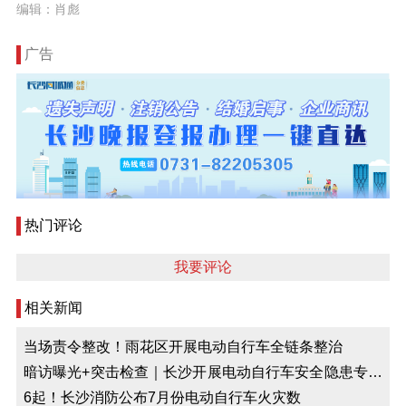
编辑：肖彪
广告
热门评论
我要评论
相关新闻
当场责令整改！雨花区开展电动自行车全链条整治
暗访曝光+突击检查｜长沙开展电动自行车安全隐患专项
检查
6起！长沙消防公布7月份电动自行车火灾数