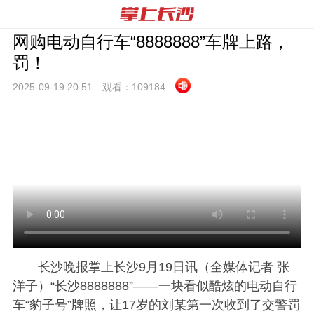
网购电动自行车“8888888”车牌上路，
罚！
2025-09-19 20:
51
观看：
109184
长沙晚报掌上长沙9月19日讯（全媒体记者 张
洋子）“长沙8888888”——一块看似酷炫的电动自行
车“豹子号”牌照，让17岁的刘某第一次收到了交警罚