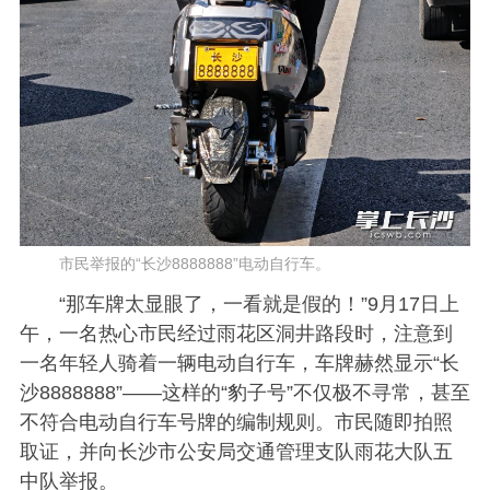
市民举报的“长沙8888888”电动自行车。
“那车牌太显眼了，一看就是假的！”9月17日上
午，一名热心市民经过雨花区洞井路段时，注意到
一名年轻人骑着一辆电动自行车，车牌赫然显示“长
沙8888888”——这样的“豹子号”不仅极不寻常，甚至
不符合电动自行车号牌的编制规则。市民随即拍照
取证，并向长沙市公安局交通管理支队雨花大队五
中队举报。