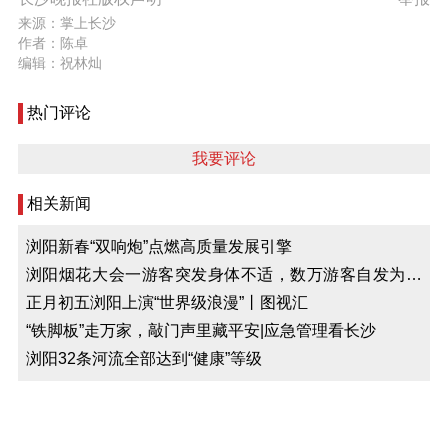
来源：掌上长沙
作者：陈卓
编辑：祝林灿
热门评论
我要评论
相关新闻
浏阳新春“双响炮”点燃高质量发展引擎
浏阳烟花大会一游客突发身体不适，数万游客自发为救
护车让出生命通道！
正月初五浏阳上演“世界级浪漫”丨图视汇
“铁脚板”走万家，敲门声里藏平安|应急管理看长沙
浏阳32条河流全部达到“健康”等级