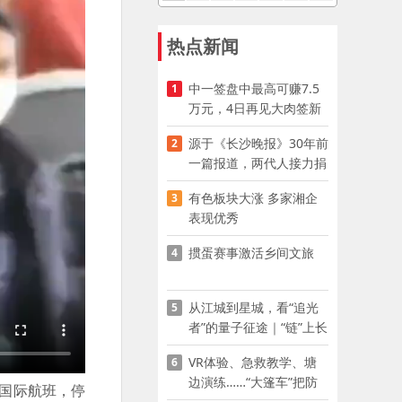
热点新闻
中一签盘中最高可赚7.5
1
万元，4日再见大肉签新
股
源于《长沙晚报》30年前
2
一篇报道，两代人接力捐
资助学
有色板块大涨 多家湘企
3
表现优秀
掼蛋赛事激活乡间文旅
4
从江城到星城，看“追光
5
者”的量子征途｜“链”上长
沙 “才”够硬核
VR体验、急救教学、塘
6
边演练……“大篷车”把防
国际航班，停
溺水课堂搬到乡村青少年