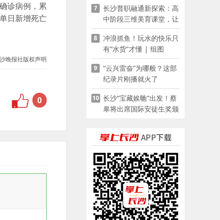
冠确诊病例，累
长沙普职融通新探索：高
7
家门口
，单日新增死亡
中阶段三维美育课堂，让
少年向美而生
冲浪抓鱼！玩水的快乐只
8
有“水货”才懂 | 组图
沙晚报社版权声明
“云兴雷奋”为哪般？这部
9
纪录片刚播就火了
长沙“宝藏娭毑”出发！蔡
10
0
皋将出席国际安徒生奖颁
奖典礼并领奖