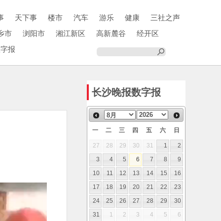
事
天下事
楼市
汽车
游乐
健康
三社之声
乡市
浏阳市
湘江新区
高新麓谷
经开区
数字报
长沙晚报数字报
一
二
三
四
五
六
日
27
28
29
30
31
1
2
3
4
5
6
7
8
9
10
11
12
13
14
15
16
17
18
19
20
21
22
23
24
25
26
27
28
29
30
31
1
2
3
4
5
6