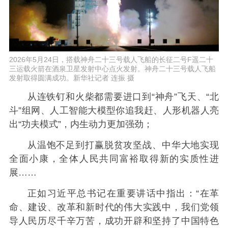
2026年5月24日，搭载神舟二十三号载人飞船的长征二号F遥二十
三运载火箭在酒泉卫星发射中心点火发射。神舟二十三号载人飞船
发射取得圆满成功。新华社记者 连振 摄
从连铁钉和火柴都需要进口到“神舟”飞天、“北
斗”组网、人工智能大模型你追我赶、人形机器人亮
出“功夫模式”，内生动力更加强劲；
从温饱不足到打赢脱贫攻坚战、中华大地实现
全面小康，全体人民共同富裕取得新的实质性进
展……
正如习近平总书记在重要讲话中指出：“在革
命、建设、改革和新时代的伟大实践中，我们党领
导人民历尽千辛万苦，成功开辟和坚持了中国特色