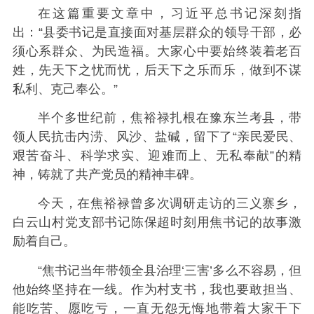
在这篇重要文章中，习近平总书记深刻指
出：“县委书记是直接面对基层群众的领导干部，必
须心系群众、为民造福。大家心中要始终装着老百
姓，先天下之忧而忧，后天下之乐而乐，做到不谋
私利、克己奉公。”
半个多世纪前，焦裕禄扎根在豫东兰考县，带
领人民抗击内涝、风沙、盐碱，留下了“亲民爱民、
艰苦奋斗、科学求实、迎难而上、无私奉献”的精
神，铸就了共产党员的精神丰碑。
今天，在焦裕禄曾多次调研走访的三义寨乡，
白云山村党支部书记陈保超时刻用焦书记的故事激
励着自己。
“焦书记当年带领全县治理‘三害’多么不容易，但
他始终坚持在一线。作为村支书，我也要敢担当、
能吃苦、愿吃亏，一直无怨无悔地带着大家干下