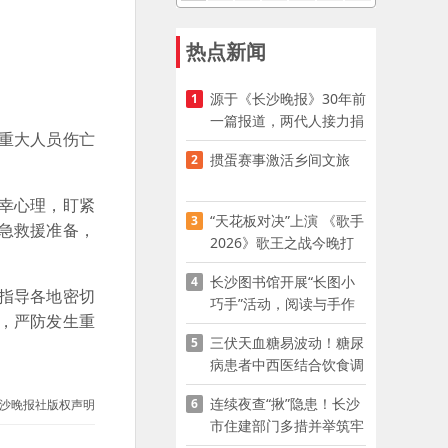
热点新闻
源于《长沙晚报》30年前
1
一篇报道，两代人接力捐
重大人员伤亡
资助学
掼蛋赛事激活乡间文旅
2
幸心理，盯紧
“天花板对决”上演 《歌手
3
急救援准备，
2026》歌王之战今晚打
响
长沙图书馆开展“长图小
4
指导各地密切
巧手”活动，阅读与手作
，严防发生重
赋能少儿暑期成长
三伏天血糖易波动！糖尿
5
病患者中西医结合饮食调
养指南
连续夜查“揪”隐患！长沙
6
沙晚报社版权声明
市住建部门多措并举筑牢
夏季建筑施工安全防线