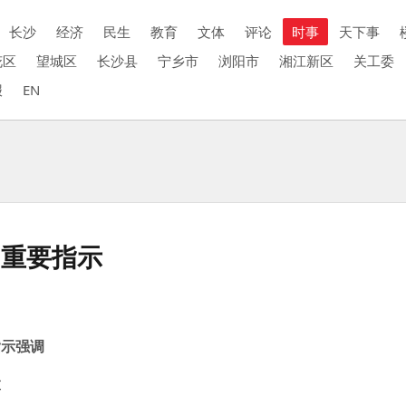
长沙
经济
民生
教育
文体
评论
时事
天下事
花区
望城区
长沙县
宁乡市
浏阳市
湘江新区
关工委
报
EN
出重要指示
指示强调
置