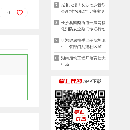
报名火爆！长沙七夕音乐
7
会新增“AI配对”，快来测
0
测你的七夕缘分
长沙县㮾梨街道开展网格
8
化消防安全敲门专项行动
伊鸿健康携手巴基斯坦卫
9
生主管部门共建社区AI-
POCT生态
湖南启动工程师培育壮大
10
行动