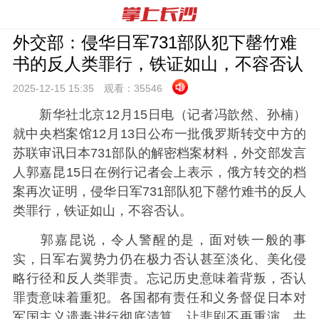
外交部：侵华日军731部队犯下罄竹难
书的反人类罪行，铁证如山，不容否认
2025-12-15 15:
35
观看：
35546
新华社北京12月15日电（记者冯歆然、孙楠）
就中央档案馆12月13日公布一批俄罗斯转交中方的
苏联审讯日本731部队的解密档案材料，外交部发言
人郭嘉昆15日在例行记者会上表示，俄方转交的档
案再次证明，侵华日军731部队犯下罄竹难书的反人
类罪行，铁证如山，不容否认。
郭嘉昆说，令人警醒的是，面对铁一般的事
实，日军右翼势力仍在极力否认甚至淡化、美化侵
略行径和反人类罪责。忘记历史意味着背叛，否认
罪责意味着重犯。各国都有责任和义务督促日本对
军国主义遗毒进行彻底清算，让悲剧不再重演，共