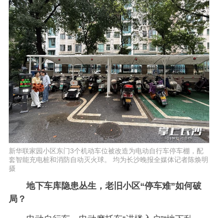
新华联家园小区东门3个机动车位被改造为电动自行车停车棚，配
套智能充电桩和消防自动灭火球。 均为长沙晚报全媒体记者陈焕明
摄
地下车库隐患丛生，老旧小区“停车难”如何破
局？