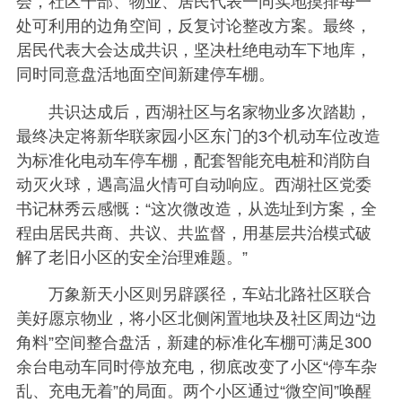
会，社区干部、物业、居民代表一同实地摸排每一
处可利用的边角空间，反复讨论整改方案。最终，
居民代表大会达成共识，坚决杜绝电动车下地库，
同时同意盘活地面空间新建停车棚。
共识达成后，西湖社区与名家物业多次踏勘，
最终决定将新华联家园小区东门的3个机动车位改造
为标准化电动车停车棚，配套智能充电桩和消防自
动灭火球，遇高温火情可自动响应。西湖社区党委
书记林秀云感慨：“这次微改造，从选址到方案，全
程由居民共商、共议、共监督，用基层共治模式破
解了老旧小区的安全治理难题。”
万象新天小区则另辟蹊径，车站北路社区联合
美好愿京物业，将小区北侧闲置地块及社区周边“边
角料”空间整合盘活，新建的标准化车棚可满足300
余台电动车同时停放充电，彻底改变了小区“停车杂
乱、充电无着”的局面。两个小区通过“微空间”唤醒