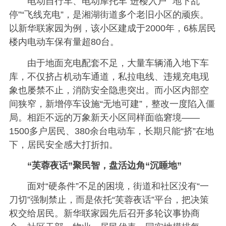
电动自行车、电动摩托车“进楼入户”“地下乱
停”“飞线充电”，是湘湖街道多个老旧小区的顽疾。
以新华联家园为例，该小区建成于2000年，6栋居民
楼内电动车保有量超80台。
由于地面充电配套不足，大量车辆涌入地下车
库，不仅挤占机动车通道，私拉电线、违规充电现
象也屡禁不止，消防安全隐患突出。而小区内部空
间狭窄，新增停车设施“无地可建”，整改一度陷入僵
局。相距不远的万象新天小区同样面临窘境——
1500多户居民、380余台电动车，长期只能“挤”在地
下，居民安全感大打折扣。
“芙蓉夜话”聚民智，盘活边角“沉睡地”
面对“硬条件”不足的困境，街道和社区没有“一
刀切”强制禁止，而是依托“芙蓉夜话”平台，把决策
权交给居民。新华联家园先后召开多轮议事协商